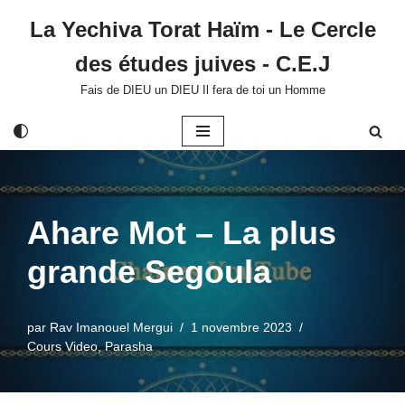
La Yechiva Torat Haïm - Le Cercle
Aller
des études juives - C.E.J
au
contenu
Fais de DIEU un DIEU Il fera de toi un Homme
Ahare Mot – La plus
grande Segoula
par
Rav Imanouel Mergui
1 novembre 2023
Cours Video
,
Parasha