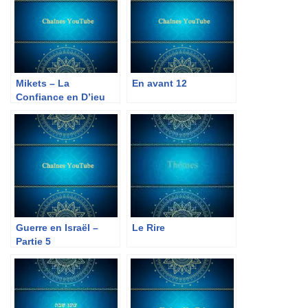
Mikets – La
En avant 12
Confiance en D’ieu
Guerre en Israël –
Le Rire
Partie 5