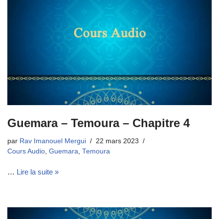
Guemara – Temoura – Chapitre 4
par
Rav Imanouel Mergui
22 mars 2023
Cours Audio
,
Guemara
,
Temoura
…
Lire la suite »