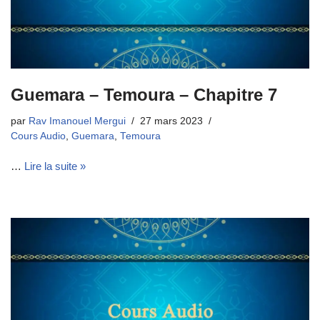
Guemara – Temoura – Chapitre 7
par
Rav Imanouel Mergui
27 mars 2023
Cours Audio
,
Guemara
,
Temoura
…
Lire la suite »