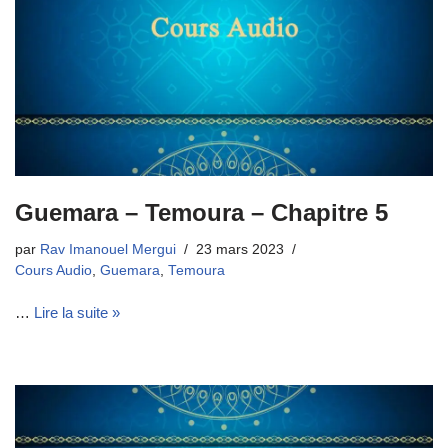
Guemara – Temoura – Chapitre 5
par
Rav Imanouel Mergui
23 mars 2023
Cours Audio
,
Guemara
,
Temoura
…
Lire la suite »