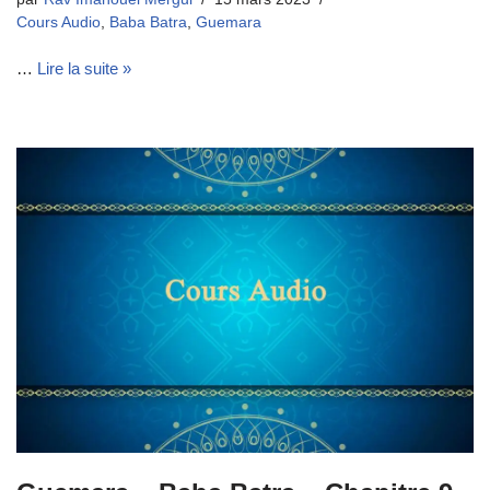
Cours Audio
,
Baba Batra
,
Guemara
…
Lire la suite »