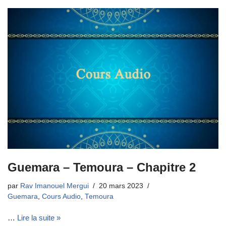
Guemara – Temoura – Chapitre 2
par
Rav Imanouel Mergui
20 mars 2023
Guemara
,
Cours Audio
,
Temoura
…
Lire la suite »