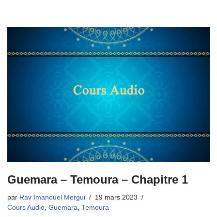
Guemara – Temoura – Chapitre 1
par
Rav Imanouel Mergui
19 mars 2023
Cours Audio
,
Guemara
,
Temoura