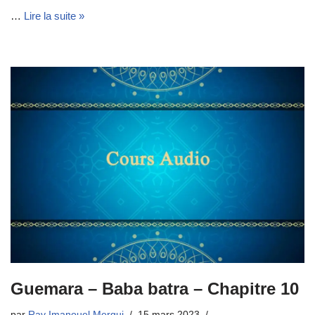
…
Lire la suite »
Guemara – Baba batra – Chapitre 10
par
Rav Imanouel Mergui
15 mars 2023