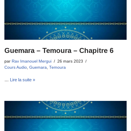
Guemara – Temoura – Chapitre 6
par
Rav Imanouel Mergui
26 mars 2023
Cours Audio
,
Guemara
,
Temoura
…
Lire la suite »