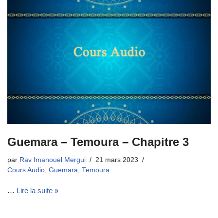
Guemara – Temoura – Chapitre 3
par
Rav Imanouel Mergui
21 mars 2023
Cours Audio
,
Guemara
,
Temoura
…
Lire la suite »