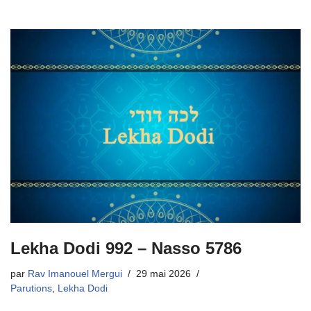
Lekha Dodi 992 – Nasso 5786
par
Rav Imanouel Mergui
29 mai 2026
Parutions
,
Lekha Dodi