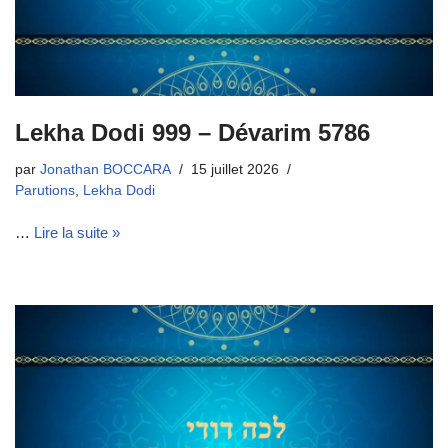
Lekha Dodi 999 – Dévarim 5786
par
Jonathan BOCCARA
15 juillet 2026
Parutions
,
Lekha Dodi
…
Lire la suite »