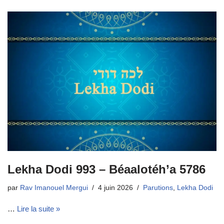
Lekha Dodi 993 – Béaalotéh’a 5786
par
Rav Imanouel Mergui
4 juin 2026
Parutions
,
Lekha Dodi
…
Lire la suite »