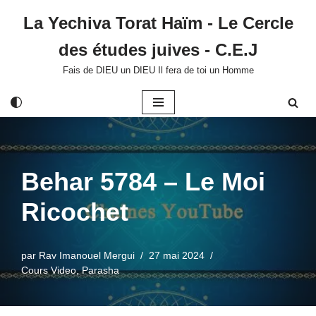
La Yechiva Torat Haïm - Le Cercle
Aller
des études juives - C.E.J
au
contenu
Fais de DIEU un DIEU Il fera de toi un Homme
Behar 5784 – Le Moi
Ricochet
par
Rav Imanouel Mergui
27 mai 2024
Cours Video
,
Parasha