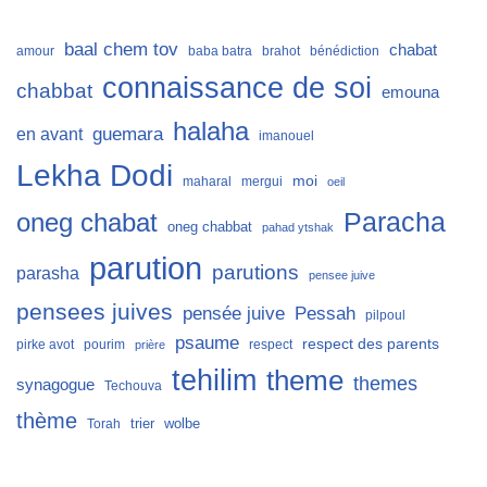
baal chem tov
chabat
amour
baba batra
brahot
bénédiction
connaissance de soi
chabbat
emouna
halaha
guemara
en avant
imanouel
Lekha Dodi
moi
maharal
mergui
oeil
Paracha
oneg chabat
oneg chabbat
pahad ytshak
parution
parutions
parasha
pensee juive
pensees juives
Pessah
pensée juive
pilpoul
psaume
respect des parents
pirke avot
pourim
respect
prière
tehilim
theme
themes
synagogue
Techouva
thème
trier
wolbe
Torah