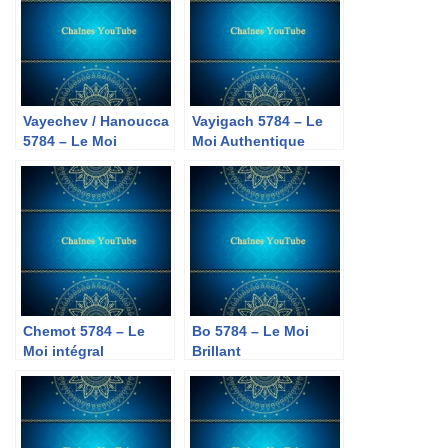
Vayechev / Hanoucca
Vayigach 5784 – Le
5784 – Le Moi
Moi Authentique
Lumière
Chemot 5784 – Le
Bo 5784 – Le Moi
Moi intégral
Brillant