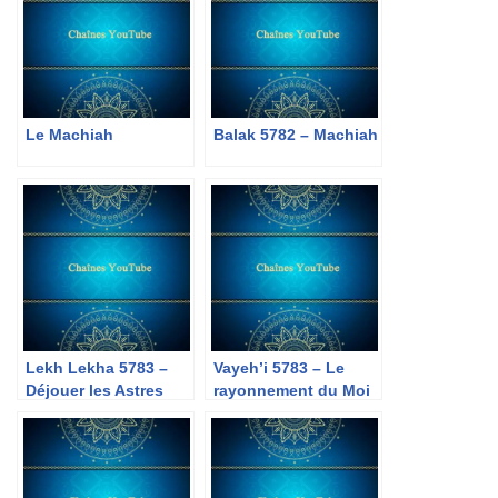
Le Machiah
Balak 5782 – Machiah
Lekh Lekha 5783 –
Vayeh’i 5783 – Le
Déjouer les Astres
rayonnement du Moi