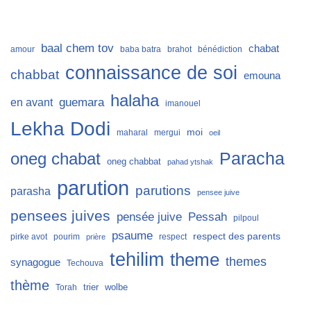
baal chem tov
chabat
amour
baba batra
brahot
bénédiction
connaissance de soi
chabbat
emouna
halaha
guemara
en avant
imanouel
Lekha Dodi
moi
maharal
mergui
oeil
Paracha
oneg chabat
oneg chabbat
pahad ytshak
parution
parutions
parasha
pensee juive
pensees juives
Pessah
pensée juive
pilpoul
psaume
respect des parents
pirke avot
pourim
respect
prière
tehilim
theme
themes
synagogue
Techouva
thème
trier
wolbe
Torah