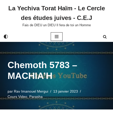
La Yechiva Torat Haïm - Le Cercle
Aller
des études juives - C.E.J
au
contenu
Fais de DIEU un DIEU Il fera de toi un Homme
Chemoth 5783 –
MACHIA’H
par
Rav Imanouel Mergui
13 janvier 2023
Cours Video
,
Parasha