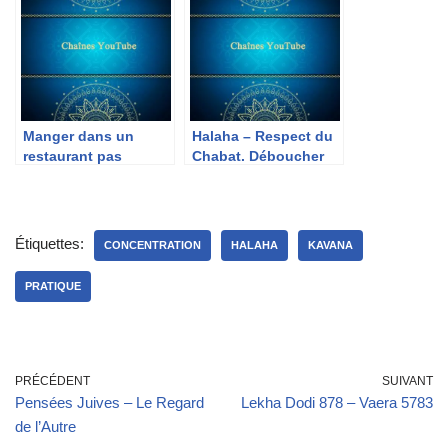
Manger dans un
Halaha – Respect du
restaurant pas
Chabat. Déboucher
Cachère
une tuyauterie
Chabat
Étiquettes:
CONCENTRATION
HALAHA
KAVANA
PRATIQUE
PRÉCÉDENT
SUIVANT
Pensées Juives – Le Regard
Lekha Dodi 878 – Vaera 5783
de l’Autre