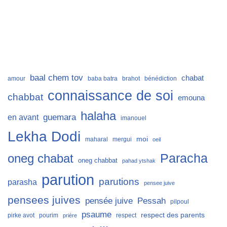
baal chem tov
chabat
amour
baba batra
brahot
bénédiction
connaissance de soi
chabbat
emouna
halaha
guemara
en avant
imanouel
Lekha Dodi
moi
maharal
mergui
oeil
Paracha
oneg chabat
oneg chabbat
pahad ytshak
parution
parutions
parasha
pensee juive
pensees juives
Pessah
pensée juive
pilpoul
psaume
respect des parents
pirke avot
pourim
respect
prière