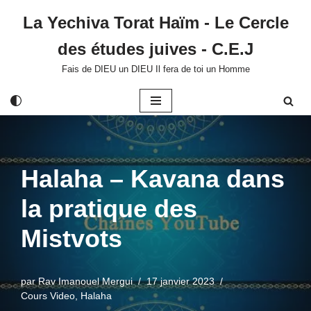
La Yechiva Torat Haïm - Le Cercle
Aller
des études juives - C.E.J
au
contenu
Fais de DIEU un DIEU Il fera de toi un Homme
Halaha – Kavana dans
la pratique des
Mistvots
par
Rav Imanouel Mergui
17 janvier 2023
Cours Video
,
Halaha