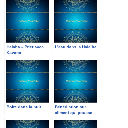
Halaha – Prier avec
L’eau dans la Hala’ha
Kavana
Boire dans la nuit
Bénédiction sur
aliment qui pousse
dans l’eau