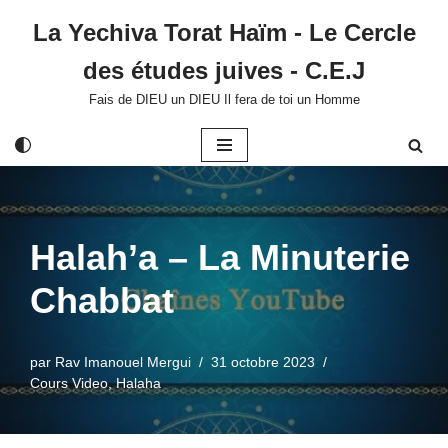
La Yechiva Torat Haïm - Le Cercle
Aller
des études juives - C.E.J
au
contenu
Fais de DIEU un DIEU Il fera de toi un Homme
Halah’a – La Minuterie
Chabbat
par
Rav Imanouel Mergui
31 octobre 2023
Cours Video
,
Halaha