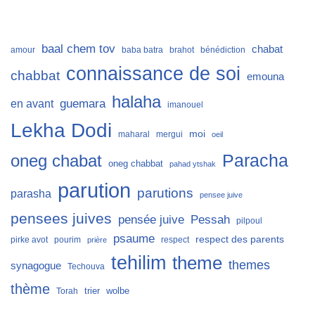
baal chem tov
chabat
amour
baba batra
brahot
bénédiction
connaissance de soi
chabbat
emouna
halaha
guemara
en avant
imanouel
Lekha Dodi
moi
maharal
mergui
oeil
Paracha
oneg chabat
oneg chabbat
pahad ytshak
parution
parutions
parasha
pensee juive
pensees juives
Pessah
pensée juive
pilpoul
psaume
respect des parents
pirke avot
pourim
respect
prière
tehilim
theme
themes
synagogue
Techouva
thème
trier
wolbe
Torah