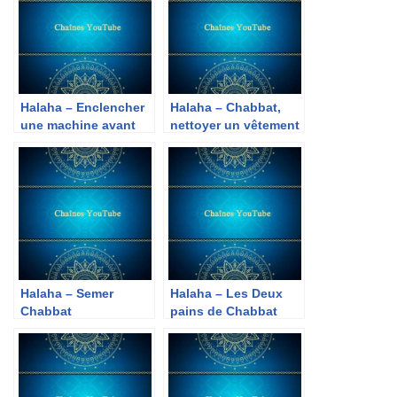
Halaha – Enclencher
Halaha – Chabbat,
une machine avant
nettoyer un vêtement
chabbat
Halaha – Semer
Halaha – Les Deux
Chabbat
pains de Chabbat