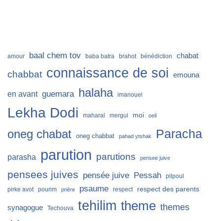
baal chem tov
chabat
amour
baba batra
brahot
bénédiction
connaissance de soi
chabbat
emouna
halaha
guemara
en avant
imanouel
Lekha Dodi
moi
maharal
mergui
oeil
Paracha
oneg chabat
oneg chabbat
pahad ytshak
parution
parutions
parasha
pensee juive
pensees juives
Pessah
pensée juive
pilpoul
psaume
respect des parents
pirke avot
pourim
respect
prière
tehilim
theme
themes
synagogue
Techouva