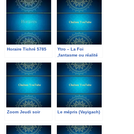
Horaire Tichré 5785
Ytro – La Foi
,fantasme ou réalité
Zoom Jeudi soir
Le mépris (Vayigach)