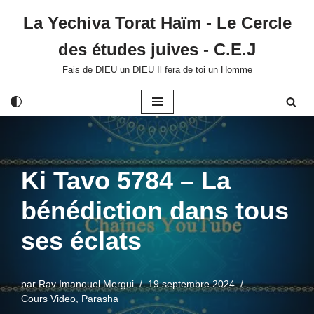
La Yechiva Torat Haïm - Le Cercle
Aller
des études juives - C.E.J
au
contenu
Fais de DIEU un DIEU Il fera de toi un Homme
Ki Tavo 5784 – La
bénédiction dans tous
ses éclats
par
Rav Imanouel Mergui
19 septembre 2024
Cours Video
,
Parasha