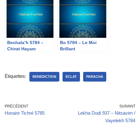
Bechala’h 5784 –
Bo 5784 – Le Moi
Chirat Hayam
Brillant
Étiquettes:
BENEDICTION
ECLAT
PARACHA
PRÉCÉDENT
SUIVANT
Horaire Tichré 5785
Lekha Dodi 937 – Nitsavim /
Vayelekh 5784