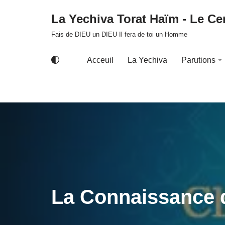
La Yechiva Torat Haïm - Le Cer
Aller
Fais de DIEU un DIEU Il fera de toi un Homme
au
contenu
Acceuil
La Yechiva
Parutions
La Connaissance d