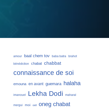
baal chem tov
amour
baba batra
brahot
chabbat
chabat
bénédiction
connaissance de soi
halaha
guemara
en avant
emouna
Lekha Dodi
imanouel
maharal
oneg chabat
moi
mergui
oeil