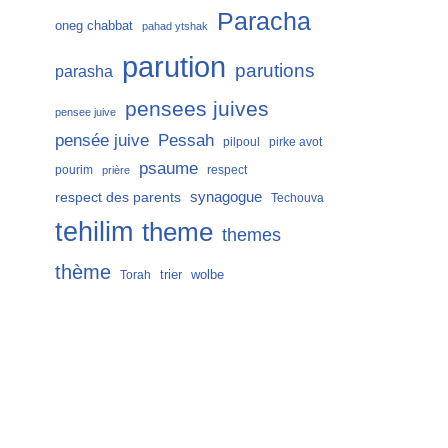
Paracha
oneg chabbat
pahad ytshak
parution
parutions
parasha
pensees juives
pensee juive
Pessah
pensée juive
pilpoul
pirke avot
psaume
pourim
respect
prière
respect des parents
synagogue
Techouva
tehilim
theme
themes
thème
trier
wolbe
Torah