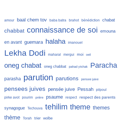
baal chem tov
chabat
amour
baba batra
brahot
bénédiction
connaissance de soi
chabbat
emouna
halaha
guemara
en avant
imanouel
Lekha Dodi
moi
maharal
mergui
oeil
Paracha
oneg chabat
oneg chabbat
pahad ytshak
parution
parutions
parasha
pensee juive
pensees juives
Pessah
pensée juive
pilpoul
psaume
respect des parents
pirke avot
pourim
respect
prière
tehilim
theme
themes
synagogue
Techouva
thème
trier
wolbe
Torah