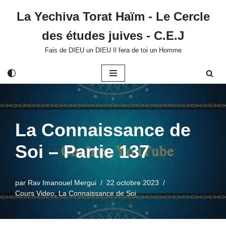
La Yechiva Torat Haïm - Le Cercle
Aller
des études juives - C.E.J
au
contenu
Fais de DIEU un DIEU Il fera de toi un Homme
La Connaissance de
Soi – Partie 137
par
Rav Imanouel Mergui
22 octobre 2023
Cours Video
,
La Connaissance de Soi