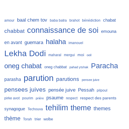
baal chem tov
chabat
amour
baba batra
brahot
bénédiction
connaissance de soi
chabbat
emouna
halaha
guemara
en avant
imanouel
Lekha Dodi
moi
maharal
mergui
oeil
Paracha
oneg chabat
oneg chabbat
pahad ytshak
parution
parutions
parasha
pensee juive
pensees juives
Pessah
pensée juive
pilpoul
psaume
respect des parents
pirke avot
pourim
respect
prière
tehilim
theme
themes
synagogue
Techouva
thème
trier
wolbe
Torah