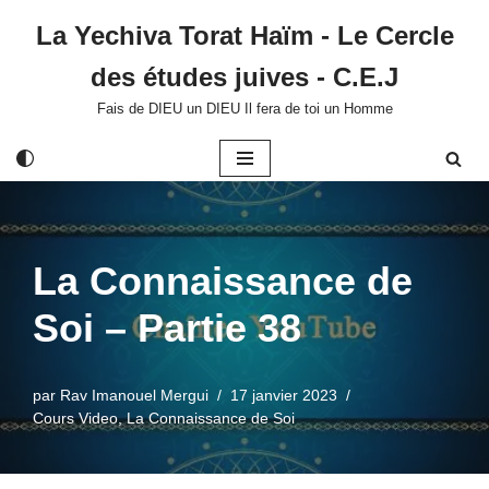
La Yechiva Torat Haïm - Le Cercle
Aller
des études juives - C.E.J
au
contenu
Fais de DIEU un DIEU Il fera de toi un Homme
La Connaissance de
Soi – Partie 38
par
Rav Imanouel Mergui
17 janvier 2023
Cours Video
,
La Connaissance de Soi