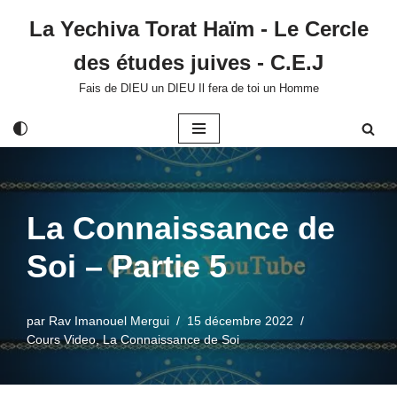
La Yechiva Torat Haïm - Le Cercle
Aller
des études juives - C.E.J
au
contenu
Fais de DIEU un DIEU Il fera de toi un Homme
La Connaissance de
Soi – Partie 5
par
Rav Imanouel Mergui
15 décembre 2022
Cours Video
,
La Connaissance de Soi