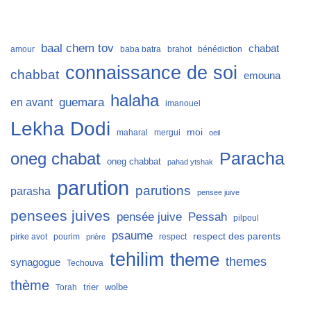
baal chem tov
chabat
amour
baba batra
brahot
bénédiction
connaissance de soi
chabbat
emouna
halaha
guemara
en avant
imanouel
Lekha Dodi
moi
maharal
mergui
oeil
Paracha
oneg chabat
oneg chabbat
pahad ytshak
parution
parutions
parasha
pensee juive
pensees juives
Pessah
pensée juive
pilpoul
psaume
respect des parents
pirke avot
pourim
respect
prière
tehilim
theme
themes
synagogue
Techouva
thème
trier
wolbe
Torah