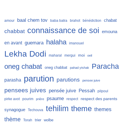
baal chem tov
chabat
amour
baba batra
brahot
bénédiction
connaissance de soi
chabbat
emouna
halaha
guemara
en avant
imanouel
Lekha Dodi
moi
maharal
mergui
oeil
Paracha
oneg chabat
oneg chabbat
pahad ytshak
parution
parutions
parasha
pensee juive
pensees juives
Pessah
pensée juive
pilpoul
psaume
respect des parents
pirke avot
pourim
respect
prière
tehilim
theme
themes
synagogue
Techouva
thème
trier
wolbe
Torah