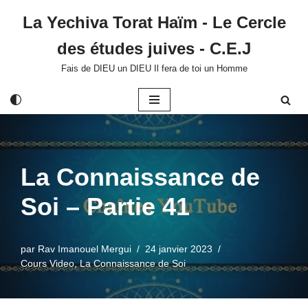
La Yechiva Torat Haïm - Le Cercle
Aller
des études juives - C.E.J
au
contenu
Fais de DIEU un DIEU Il fera de toi un Homme
La Connaissance de
Soi – Partie 41
par
Rav Imanouel Mergui
24 janvier 2023
Cours Video
,
La Connaissance de Soi