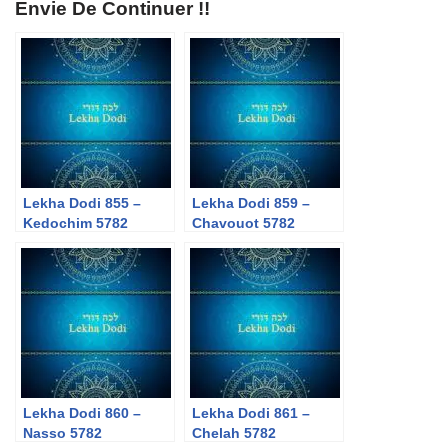
Envie De Continuer !!
Lekha Dodi 855 –
Lekha Dodi 859 –
Kedochim 5782
Chavouot 5782
Lekha Dodi 860 –
Lekha Dodi 861 –
Nasso 5782
Chelah 5782