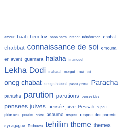
baal chem tov
chabat
amour
baba batra
brahot
bénédiction
connaissance de soi
chabbat
emouna
halaha
guemara
en avant
imanouel
Lekha Dodi
moi
maharal
mergui
oeil
Paracha
oneg chabat
oneg chabbat
pahad ytshak
parution
parutions
parasha
pensee juive
pensees juives
Pessah
pensée juive
pilpoul
psaume
respect des parents
pirke avot
pourim
respect
prière
tehilim
theme
themes
synagogue
Techouva