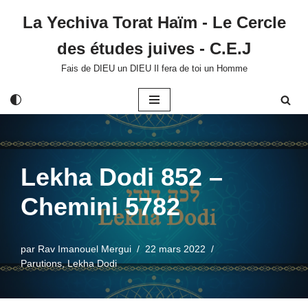
La Yechiva Torat Haïm - Le Cercle
Aller
des études juives - C.E.J
au
contenu
Fais de DIEU un DIEU Il fera de toi un Homme
Lekha Dodi 852 –
Chemini 5782
par
Rav Imanouel Mergui
22 mars 2022
Parutions
,
Lekha Dodi