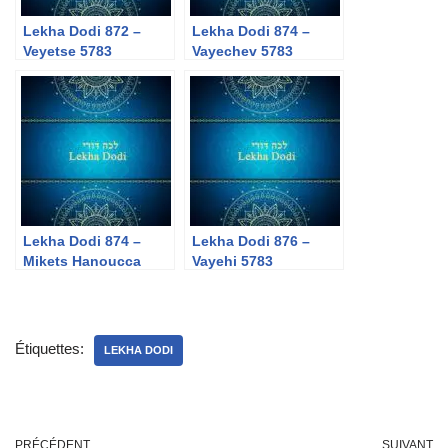
Lekha Dodi 872 –
Lekha Dodi 874 –
Veyetse 5783
Vayechev 5783
Lekha Dodi 874 –
Lekha Dodi 876 –
Mikets Hanoucca
Vayehi 5783
5783
Étiquettes:
LEKHA DODI
PRÉCÉDENT
SUIVANT