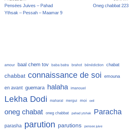
Pensées Juives – Pahad
Oneg chabbat 223
Ythsak – Pessah – Maamar 9
baal chem tov
chabat
amour
baba batra
brahot
bénédiction
connaissance de soi
chabbat
emouna
halaha
guemara
en avant
imanouel
Lekha Dodi
moi
maharal
mergui
oeil
Paracha
oneg chabat
oneg chabbat
pahad ytshak
parution
parutions
parasha
pensee juive