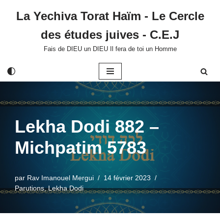
La Yechiva Torat Haïm - Le Cercle
Aller
des études juives - C.E.J
au
contenu
Fais de DIEU un DIEU Il fera de toi un Homme
Lekha Dodi 882 –
Michpatim 5783
par
Rav Imanouel Mergui
14 février 2023
Parutions
,
Lekha Dodi