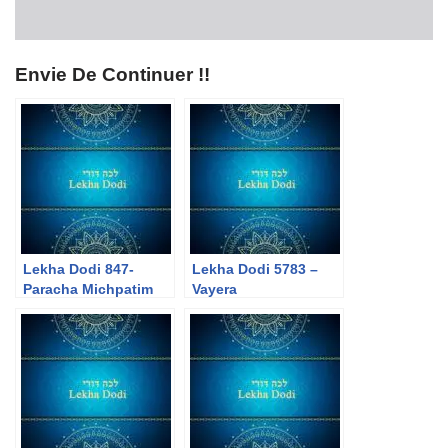
Envie De Continuer !!
Lekha Dodi 847-
Lekha Dodi 5783 –
Paracha Michpatim
Vayera