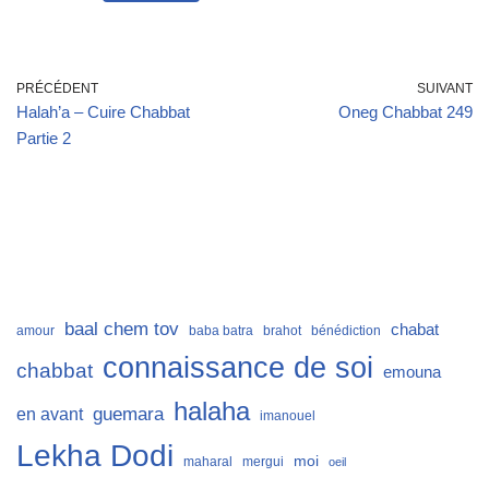
PRÉCÉDENT
SUIVANT
Halah’a – Cuire Chabbat
Oneg Chabbat 249
Partie 2
baal chem tov
chabat
amour
baba batra
brahot
bénédiction
connaissance de soi
chabbat
emouna
halaha
guemara
en avant
imanouel
Lekha Dodi
moi
maharal
mergui
oeil