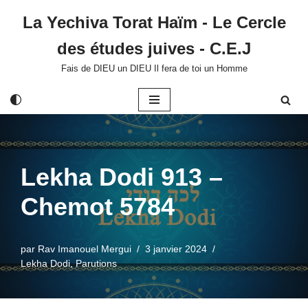
La Yechiva Torat Haïm - Le Cercle
Aller
des études juives - C.E.J
au
contenu
Fais de DIEU un DIEU Il fera de toi un Homme
Lekha Dodi 913 –
Chemot 5784
par
Rav Imanouel Mergui
3 janvier 2024
Lekha Dodi
,
Parutions