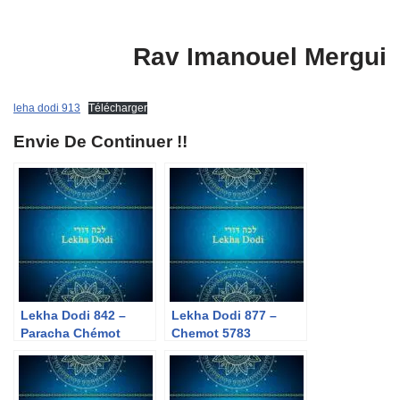
Rav Imanouel Mergui
leha dodi 913
Télécharger
Envie De Continuer !!
Lekha Dodi 842 –
Lekha Dodi 877 –
Paracha Chémot
Chemot 5783