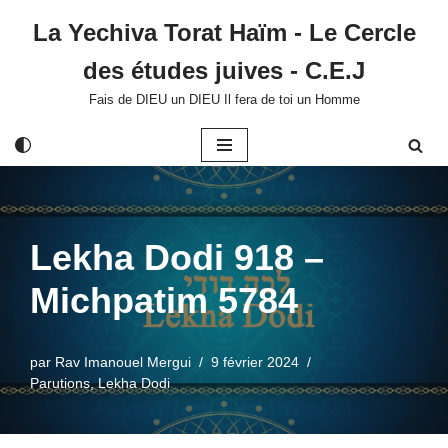
La Yechiva Torat Haïm - Le Cercle
Aller
des études juives - C.E.J
au
contenu
Fais de DIEU un DIEU Il fera de toi un Homme
Lekha Dodi 918 –
Michpatim 5784
par
Rav Imanouel Mergui
9 février 2024
Parutions
,
Lekha Dodi