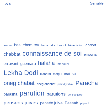
royal
Sensible
baal chem tov
chabat
amour
baba batra
brahot
bénédiction
connaissance de soi
chabbat
emouna
halaha
guemara
en avant
imanouel
Lekha Dodi
moi
maharal
mergui
oeil
Paracha
oneg chabat
oneg chabbat
pahad ytshak
parution
parutions
parasha
pensee juive
pensees juives
Pessah
pensée juive
pilpoul