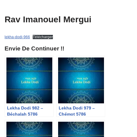
Rav Imanouel Mergui
lekha-dodi-966
Télécharger
Envie De Continuer !!
Lekha Dodi 982 –
Lekha Dodi 979 –
Béchalah 5786
Chémot 5786