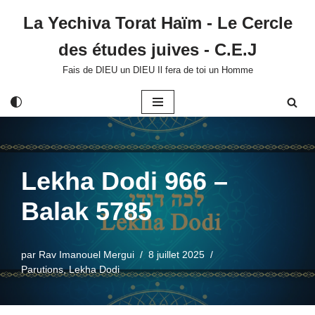
La Yechiva Torat Haïm - Le Cercle
Aller
des études juives - C.E.J
au
contenu
Fais de DIEU un DIEU Il fera de toi un Homme
Lekha Dodi 966 –
Balak 5785
par
Rav Imanouel Mergui
8 juillet 2025
Parutions
,
Lekha Dodi