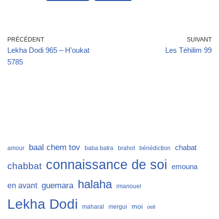
PRÉCÉDENT
SUIVANT
Lekha Dodi 965 – H’oukat
Les Téhilim 99
5785
baal chem tov
chabat
amour
baba batra
brahot
bénédiction
connaissance de soi
chabbat
emouna
halaha
guemara
en avant
imanouel
Lekha Dodi
moi
maharal
mergui
oeil