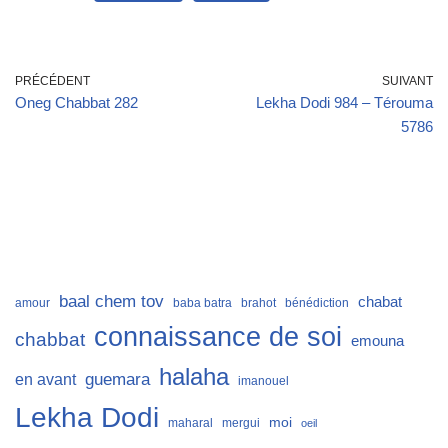
PRÉCÉDENT
SUIVANT
Oneg Chabbat 282
Lekha Dodi 984 – Térouma
5786
baal chem tov
chabat
amour
baba batra
brahot
bénédiction
connaissance de soi
chabbat
emouna
halaha
guemara
en avant
imanouel
Lekha Dodi
moi
maharal
mergui
oeil