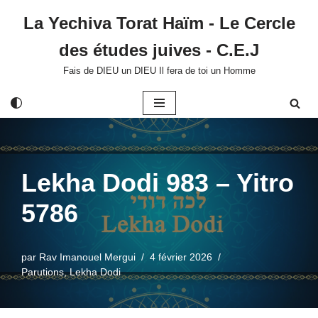
La Yechiva Torat Haïm - Le Cercle
Aller
des études juives - C.E.J
au
contenu
Fais de DIEU un DIEU Il fera de toi un Homme
Lekha Dodi 983 – Yitro
5786
par
Rav Imanouel Mergui
4 février 2026
Parutions
,
Lekha Dodi