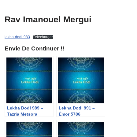
Rav Imanouel Mergui
lekha-dodi-983
Télécharger
Envie De Continuer !!
Lekha Dodi 989 –
Lekha Dodi 991 –
Tazria Metsora
Émor 5786