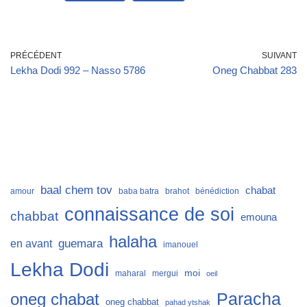
PRÉCÉDENT
SUIVANT
Lekha Dodi 992 – Nasso 5786
Oneg Chabbat 283
baal chem tov
chabat
amour
baba batra
brahot
bénédiction
connaissance de soi
chabbat
emouna
halaha
guemara
en avant
imanouel
Lekha Dodi
moi
maharal
mergui
oeil
Paracha
oneg chabat
oneg chabbat
pahad ytshak