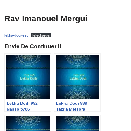
Rav Imanouel Mergui
lekha-dodi-993
Télécharger
Envie De Continuer !!
Lekha Dodi 992 –
Lekha Dodi 989 –
Nasso 5786
Tazria Metsora