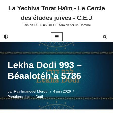
La Yechiva Torat Haïm - Le Cercle
Aller
des études juives - C.E.J
au
contenu
Fais de DIEU un DIEU Il fera de toi un Homme
Lekha Dodi 993 –
Béaalotéh’a 5786
par
Rav Imanouel Mergui
4 juin 2026
Parutions
,
Lekha Dodi