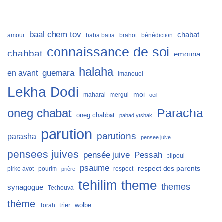
baal chem tov
chabat
amour
baba batra
brahot
bénédiction
connaissance de soi
chabbat
emouna
halaha
guemara
en avant
imanouel
Lekha Dodi
moi
maharal
mergui
oeil
Paracha
oneg chabat
oneg chabbat
pahad ytshak
parution
parutions
parasha
pensee juive
pensees juives
Pessah
pensée juive
pilpoul
psaume
respect des parents
pirke avot
pourim
respect
prière
tehilim
theme
themes
synagogue
Techouva
thème
trier
wolbe
Torah