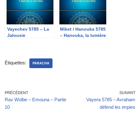
Vayechev 5785 – La
Miket / Hanouka 5785
Jalousie
– Hanouka, la lumière
de l’âme
Étiquettes:
PARACHA
PRÉCÉDENT
SUIVANT
Rav Wolbe – Emouna – Partie
Vayera 5785 – Avraham
10
défend les impies