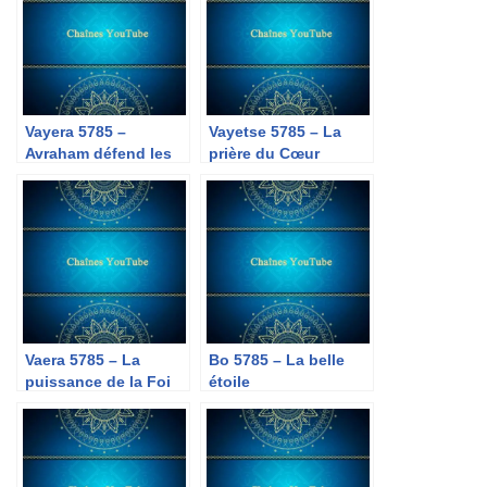
Vayera 5785 –
Vayetse 5785 – La
Avraham défend les
prière du Cœur
impies
Vaera 5785 – La
Bo 5785 – La belle
puissance de la Foi
étoile