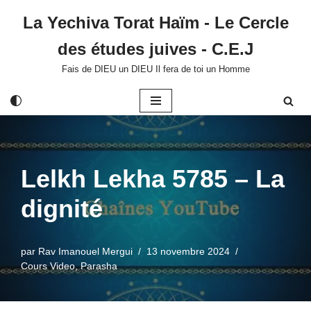
La Yechiva Torat Haïm - Le Cercle
Aller
des études juives - C.E.J
au
contenu
Fais de DIEU un DIEU Il fera de toi un Homme
Lelkh Lekha 5785 – La
dignité
par
Rav Imanouel Mergui
13 novembre 2024
Cours Video
,
Parasha