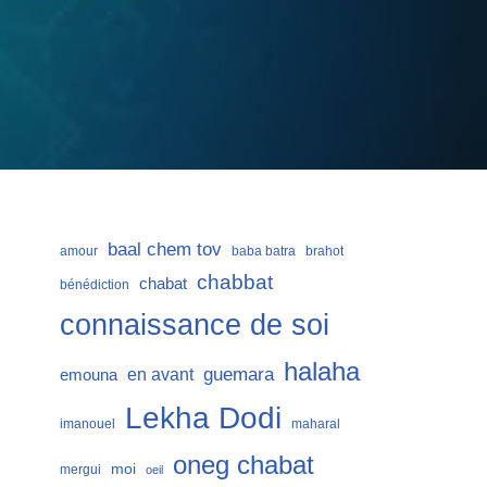
baal chem tov
amour
baba batra
brahot
chabbat
chabat
bénédiction
connaissance de soi
halaha
guemara
en avant
emouna
Lekha Dodi
imanouel
maharal
oneg chabat
moi
mergui
oeil