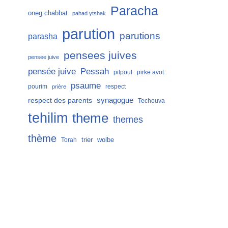
Paracha
oneg chabbat
pahad ytshak
parution
parutions
parasha
pensees juives
pensee juive
Pessah
pensée juive
pilpoul
pirke avot
psaume
pourim
respect
prière
respect des parents
synagogue
Techouva
tehilim
theme
themes
thème
trier
wolbe
Torah