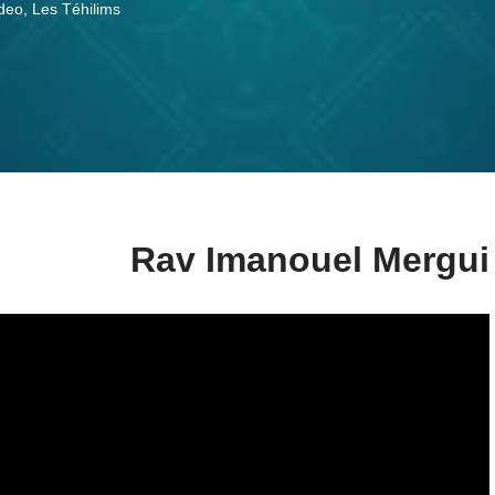
deo
,
Les Téhilims
Rav Imanouel Mergui