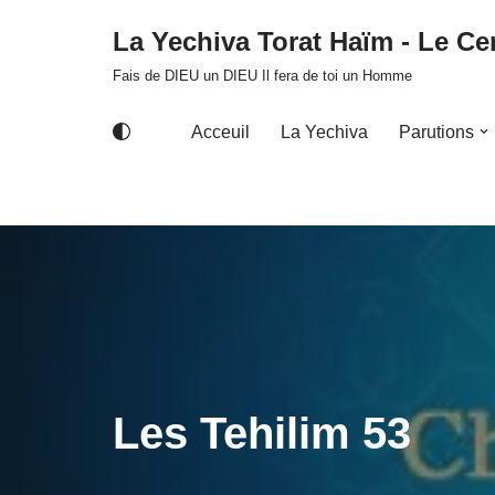
La Yechiva Torat Haïm - Le Cer
Aller
Fais de DIEU un DIEU Il fera de toi un Homme
au
contenu
Acceuil
La Yechiva
Parutions
Les Tehilim 53