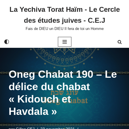
La Yechiva Torat Haïm - Le Cercle
Aller
des études juives - C.E.J
au
contenu
Fais de DIEU un DIEU Il fera de toi un Homme
Oneg Chabat 190 – Le
délice du chabat
« Kidouch et
Havdala »