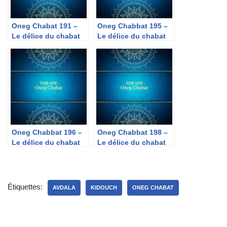
Oneg Chabat 191 –
Oneg Chabbat 195 –
Le délice du chabat
Le délice du chabat
« La Mer et Chabbat »
« Eteindre sa
cigarette chabat »
Oneg Chabbat 196 –
Oneg Chabbat 198 –
Le délice du chabat
Le délice du chabat
« Chabat – Le
« Chabat au pluriel »
programme du
meilleur »
Étiquettes:
AVDALA
KIDOUCH
ONEG CHABAT