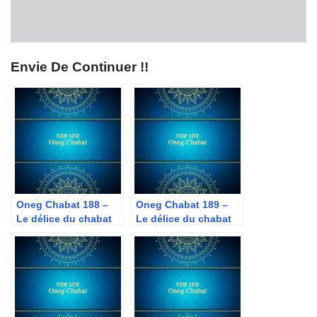
Envie De Continuer !!
Oneg Chabat 188 –
Oneg Chabat 189 –
Le délice du chabat
Le délice du chabat
« Chabat l’univers du
« Chabat et Pyjama »
délice »