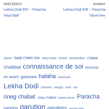
PRÉCÉDENT
SUIVANT
Lekha Dodi 837 – Paracha
Lekha Dodi 838 – Paracha
Vayichlah’
Vayechev
baal chem tov
chabat
amour
baba batra
brahot
bénédiction
connaissance de soi
chabbat
emouna
halaha
guemara
en avant
imanouel
Lekha Dodi
moi
maharal
mergui
oeil
Paracha
oneg chabat
oneg chabbat
pahad ytshak
parution
parutions
parasha
pensee juive