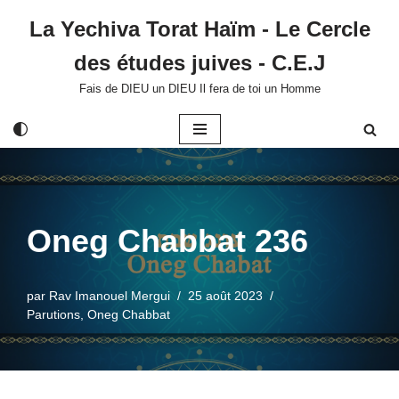
La Yechiva Torat Haïm - Le Cercle
Aller
des études juives - C.E.J
au
contenu
Fais de DIEU un DIEU Il fera de toi un Homme
Oneg Chabbat 236
par
Rav Imanouel Mergui
25 août 2023
Parutions
,
Oneg Chabbat