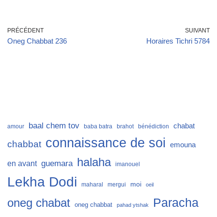
PRÉCÉDENT
SUIVANT
Oneg Chabbat 236
Horaires Tichri 5784
baal chem tov
chabat
amour
baba batra
brahot
bénédiction
connaissance de soi
chabbat
emouna
halaha
guemara
en avant
imanouel
Lekha Dodi
moi
maharal
mergui
oeil
Paracha
oneg chabat
oneg chabbat
pahad ytshak