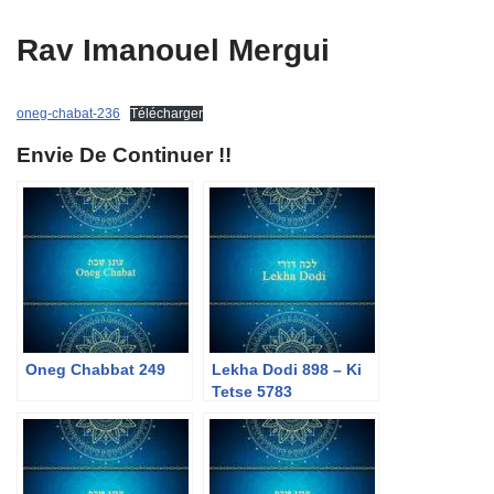
Rav Imanouel Mergui
oneg-chabat-236
Télécharger
Envie De Continuer !!
Oneg Chabbat 249
Lekha Dodi 898 – Ki
Tetse 5783