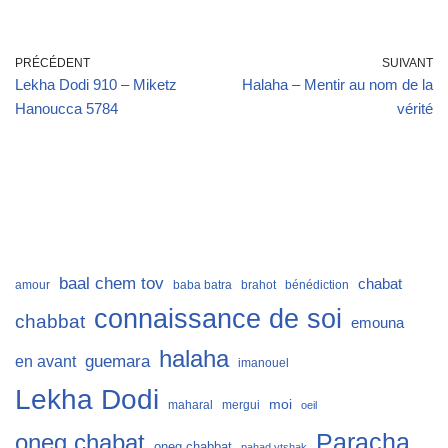
PRÉCÉDENT
SUIVANT
Lekha Dodi 910 – Miketz
Halaha – Mentir au nom de la
Hanoucca 5784
vérité
baal chem tov
chabat
amour
baba batra
brahot
bénédiction
connaissance de soi
chabbat
emouna
halaha
guemara
en avant
imanouel
Lekha Dodi
moi
maharal
mergui
oeil
Paracha
oneg chabat
oneg chabbat
pahad ytshak