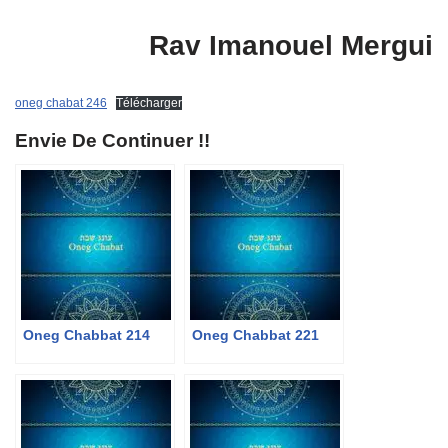
Rav Imanouel Mergui
oneg chabat 246
Télécharger
Envie De Continuer !!
Oneg Chabbat 214
Oneg Chabbat 221