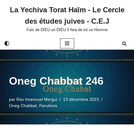
La Yechiva Torat Haïm - Le Cercle
Aller
des études juives - C.E.J
au
contenu
Fais de DIEU un DIEU Il fera de toi un Homme
Oneg Chabbat 246
par
Rav Imanouel Mergui
13 décembre 2023
Oneg Chabbat
,
Parutions