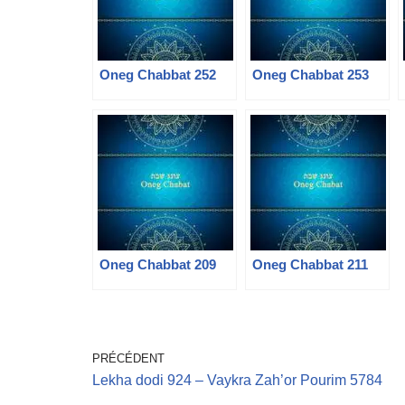
Oneg Chabbat 252
Oneg Chabbat 253
Oneg Chabbat 209
Oneg Chabbat 211
PRÉCÉDENT
Lekha dodi 924 – Vaykra Zah’or Pourim 5784