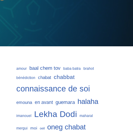
baal chem tov
amour
baba batra
brahot
chabbat
chabat
bénédiction
connaissance de soi
halaha
guemara
en avant
emouna
Lekha Dodi
imanouel
maharal
oneg chabat
moi
mergui
oeil