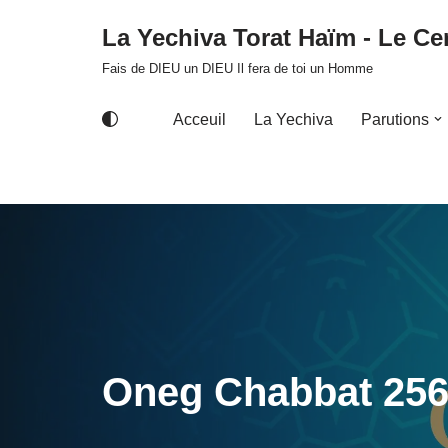
La Yechiva Torat Haïm - Le Cer
Aller
Fais de DIEU un DIEU Il fera de toi un Homme
au
contenu
Acceuil
La Yechiva
Parutions
Oneg Chabbat 25