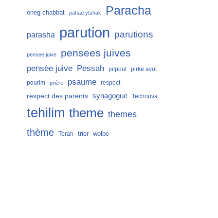
Paracha
oneg chabbat
pahad ytshak
parution
parutions
parasha
pensees juives
pensee juive
Pessah
pensée juive
pilpoul
pirke avot
psaume
pourim
respect
prière
respect des parents
synagogue
Techouva
tehilim
theme
themes
thème
trier
wolbe
Torah