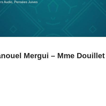
rs Audio
,
Pensées Juives
nouel Mergui – Mme Douillet