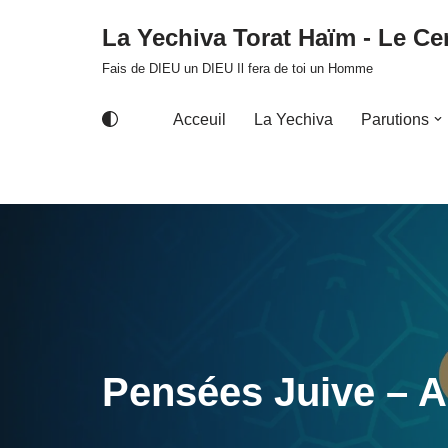
La Yechiva Torat Haïm - Le Cer
Aller
Fais de DIEU un DIEU Il fera de toi un Homme
au
contenu
Acceuil
La Yechiva
Parutions
Pensées Juive – 