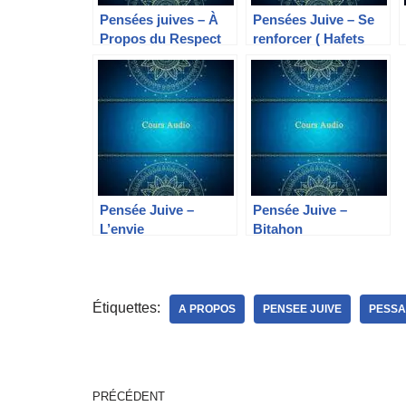
Pensées juives – À
Pensées Juive – Se
Propos du Respect
renforcer ( Hafets
Haïm)
Pensée Juive –
Pensée Juive –
L’envie
Bitahon
Étiquettes:
A PROPOS
PENSEE JUIVE
PESS
PRÉCÉDENT