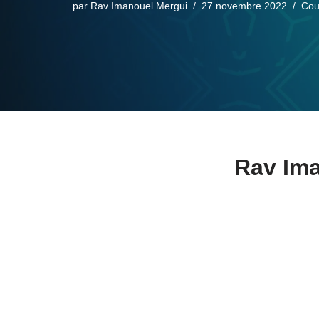
par
Rav Imanouel Mergui
27 novembre 2022
Cou
Rav Ima