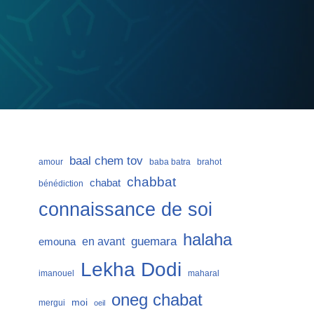
baal chem tov
amour
baba batra
brahot
chabbat
chabat
bénédiction
connaissance de soi
halaha
guemara
en avant
emouna
Lekha Dodi
imanouel
maharal
oneg chabat
moi
mergui
oeil