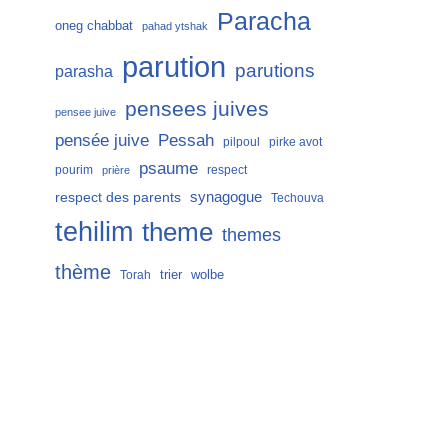
Paracha
oneg chabbat
pahad ytshak
parution
parutions
parasha
pensees juives
pensee juive
Pessah
pensée juive
pilpoul
pirke avot
psaume
pourim
respect
prière
respect des parents
synagogue
Techouva
tehilim
theme
themes
thème
trier
wolbe
Torah