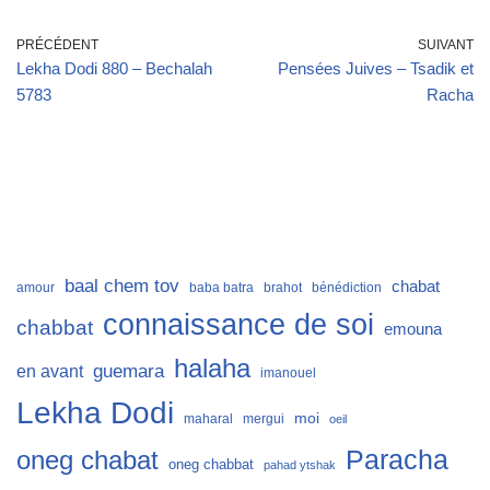
PRÉCÉDENT
SUIVANT
Lekha Dodi 880 – Bechalah
Pensées Juives – Tsadik et
5783
Racha
baal chem tov
chabat
amour
baba batra
brahot
bénédiction
connaissance de soi
chabbat
emouna
halaha
guemara
en avant
imanouel
Lekha Dodi
moi
maharal
mergui
oeil
Paracha
oneg chabat
oneg chabbat
pahad ytshak