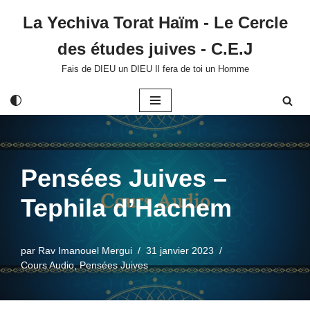
La Yechiva Torat Haïm - Le Cercle
Aller
des études juives - C.E.J
au
contenu
Fais de DIEU un DIEU Il fera de toi un Homme
Pensées Juives –
Tephila d’Hachem
par
Rav Imanouel Mergui
31 janvier 2023
Cours Audio
,
Pensées Juives