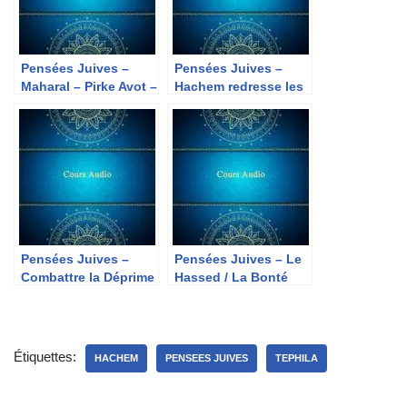
Pensées Juives –
Pensées Juives –
Maharal – Pirke Avot –
Hachem redresse les
Chapitre 1 Michna
courbés
18Pensées Juives –
Pensées Juives –
Pensées Juives – Le
Combattre la Déprime
Hassed / La Bonté
Étiquettes:
HACHEM
PENSEES JUIVES
TEPHILA