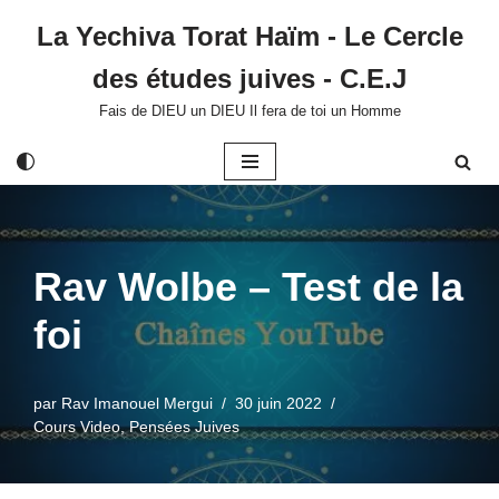
La Yechiva Torat Haïm - Le Cercle
Aller
des études juives - C.E.J
au
contenu
Fais de DIEU un DIEU Il fera de toi un Homme
Rav Wolbe – Test de la
foi
par
Rav Imanouel Mergui
30 juin 2022
Cours Video
,
Pensées Juives