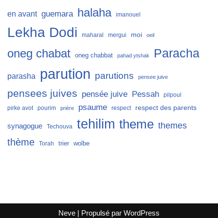
halaha
guemara
en avant
imanouel
Lekha Dodi
moi
maharal
mergui
oeil
Paracha
oneg chabat
oneg chabbat
pahad ytshak
parution
parutions
parasha
pensee juive
pensees juives
Pessah
pensée juive
pilpoul
psaume
respect des parents
pirke avot
pourim
respect
prière
tehilim
theme
themes
synagogue
Techouva
thème
trier
wolbe
Torah
Neve
| Propulsé par
WordPress