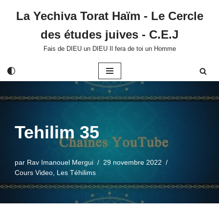
La Yechiva Torat Haïm - Le Cercle
Aller
des études juives - C.E.J
au
contenu
Fais de DIEU un DIEU Il fera de toi un Homme
Tehilim 35
par
Rav Imanouel Mergui
29 novembre 2022
Cours Video
,
Les Téhilims