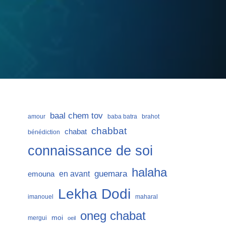
baal chem tov
amour
baba batra
brahot
chabbat
chabat
bénédiction
connaissance de soi
halaha
guemara
en avant
emouna
Lekha Dodi
imanouel
maharal
oneg chabat
moi
mergui
oeil