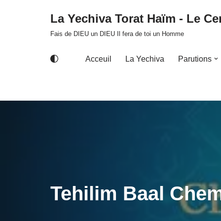
La Yechiva Torat Haïm - Le Cer
Aller
Fais de DIEU un DIEU Il fera de toi un Homme
au
contenu
Acceuil
La Yechiva
Parutions
Tehilim Baal Chem