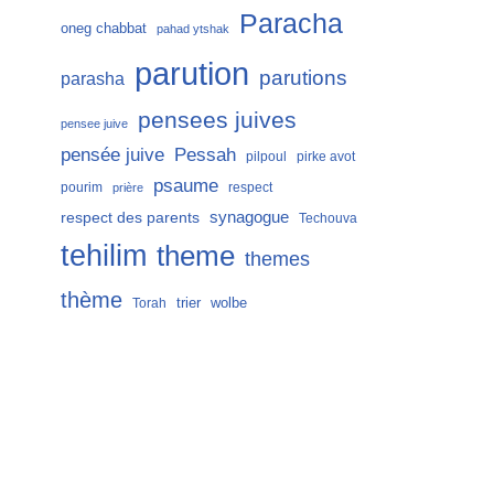
Paracha
oneg chabbat
pahad ytshak
parution
parutions
parasha
pensees juives
pensee juive
Pessah
pensée juive
pilpoul
pirke avot
psaume
pourim
respect
prière
respect des parents
synagogue
Techouva
tehilim
theme
themes
thème
trier
wolbe
Torah