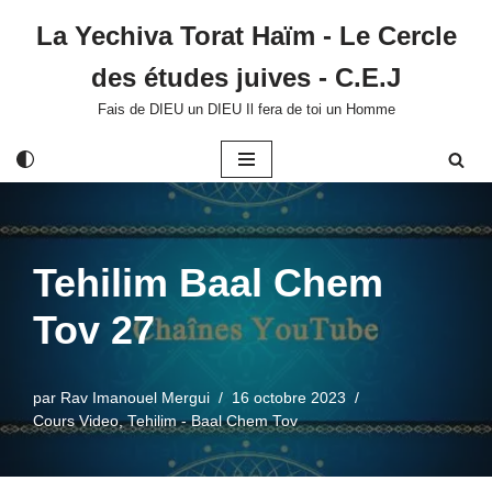
La Yechiva Torat Haïm - Le Cercle
Aller
des études juives - C.E.J
au
contenu
Fais de DIEU un DIEU Il fera de toi un Homme
Tehilim Baal Chem
Tov 27
par
Rav Imanouel Mergui
16 octobre 2023
Cours Video
,
Tehilim - Baal Chem Tov