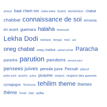
baal chem tov
chabat
amour
baba batra
brahot
bénédiction
connaissance de soi
chabbat
emouna
halaha
guemara
en avant
imanouel
Lekha Dodi
moi
maharal
mergui
oeil
Paracha
oneg chabat
oneg chabbat
pahad ytshak
parution
parutions
parasha
pensee juive
pensees juives
Pessah
pensée juive
pilpoul
psaume
respect des parents
pirke avot
pourim
respect
prière
tehilim
theme
themes
synagogue
Techouva
thème
trier
wolbe
Torah