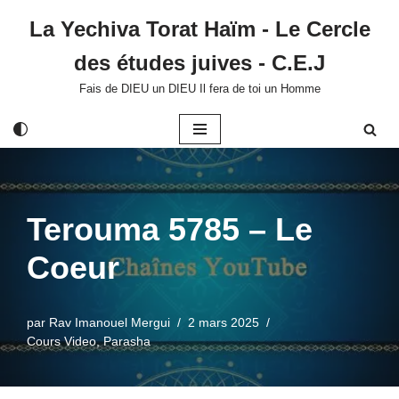
La Yechiva Torat Haïm - Le Cercle
Aller
des études juives - C.E.J
au
contenu
Fais de DIEU un DIEU Il fera de toi un Homme
Terouma 5785 – Le
Coeur
par
Rav Imanouel Mergui
2 mars 2025
Cours Video
,
Parasha