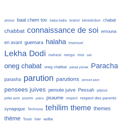
baal chem tov
chabat
amour
baba batra
brahot
bénédiction
connaissance de soi
chabbat
emouna
halaha
guemara
en avant
imanouel
Lekha Dodi
moi
maharal
mergui
oeil
Paracha
oneg chabat
oneg chabbat
pahad ytshak
parution
parutions
parasha
pensee juive
pensees juives
Pessah
pensée juive
pilpoul
psaume
respect des parents
pirke avot
pourim
respect
prière
tehilim
theme
themes
synagogue
Techouva
thème
trier
wolbe
Torah