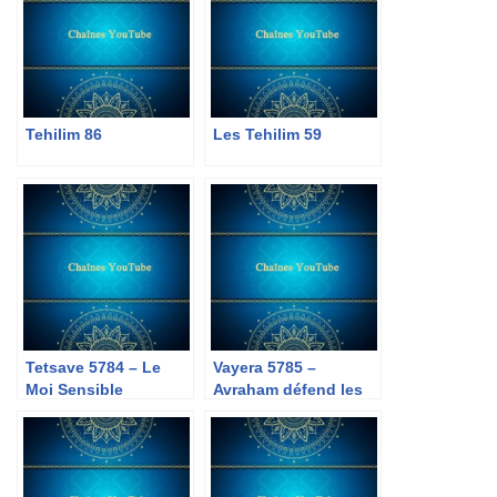
Tehilim 86
Les Tehilim 59
Tetsave 5784 – Le
Vayera 5785 –
Moi Sensible
Avraham défend les
impies