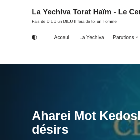
La Yechiva Torat Haïm - Le Cer
Aller
Fais de DIEU un DIEU Il fera de toi un Homme
au
contenu
Acceuil
La Yechiva
Parutions
Aharei Mot Kedosh
désirs