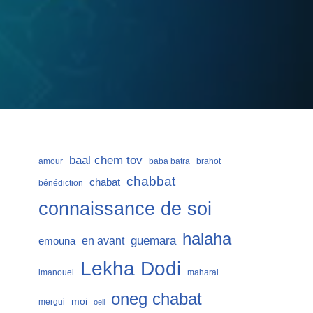
baal chem tov
amour
baba batra
brahot
chabbat
chabat
bénédiction
connaissance de soi
halaha
guemara
en avant
emouna
Lekha Dodi
imanouel
maharal
oneg chabat
moi
mergui
oeil