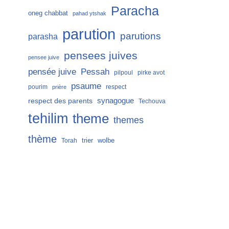
Paracha
oneg chabbat
pahad ytshak
parution
parutions
parasha
pensees juives
pensee juive
Pessah
pensée juive
pilpoul
pirke avot
psaume
pourim
respect
prière
respect des parents
synagogue
Techouva
tehilim
theme
themes
thème
trier
wolbe
Torah