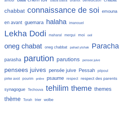
chabat
amour
baba batra
brahot
bénédiction
connaissance de soi
chabbat
emouna
halaha
guemara
en avant
imanouel
Lekha Dodi
moi
maharal
mergui
oeil
Paracha
oneg chabat
oneg chabbat
pahad ytshak
parution
parutions
parasha
pensee juive
pensees juives
Pessah
pensée juive
pilpoul
psaume
respect des parents
pirke avot
pourim
respect
prière
tehilim
theme
themes
synagogue
Techouva
thème
trier
wolbe
Torah