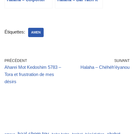
Étiquettes:
AMEN
PRÉCÉDENT
SUIVANT
Aharei Mot Kedoshim 5783 –
Halaha – Chéhéh’éyanou
Tora et frustration de mes
désirs
baal chem tov