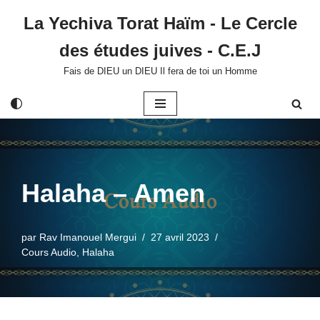
La Yechiva Torat Haïm - Le Cercle
Aller
des études juives - C.E.J
au
contenu
Fais de DIEU un DIEU Il fera de toi un Homme
Halaha – Amen
par
Rav Imanouel Mergui
27 avril 2023
Cours Audio
,
Halaha