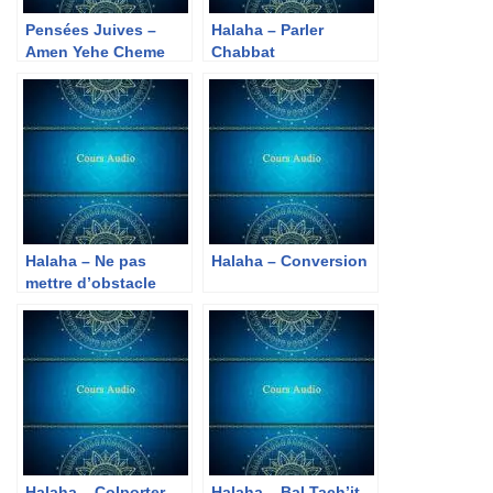
Pensées Juives –
Halaha – Parler
Amen Yehe Cheme
Chabbat
Raba
Halaha – Ne pas
Halaha – Conversion
mettre d’obstacle
Halaha – Colporter
Halaha – Bal Tach’it