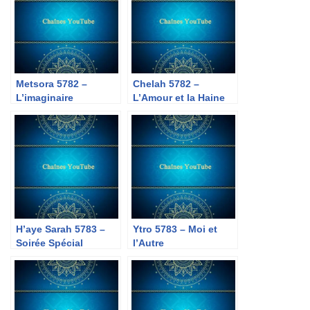
Metsora 5782 –
Chelah 5782 –
L’imaginaire
L’Amour et la Haine
H’aye Sarah 5783 –
Ytro 5783 – Moi et
Soirée Spécial
l’Autre