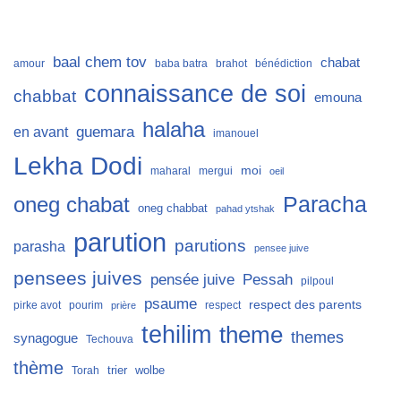
baal chem tov
chabat
amour
baba batra
brahot
bénédiction
connaissance de soi
chabbat
emouna
halaha
guemara
en avant
imanouel
Lekha Dodi
moi
maharal
mergui
oeil
Paracha
oneg chabat
oneg chabbat
pahad ytshak
parution
parutions
parasha
pensee juive
pensees juives
Pessah
pensée juive
pilpoul
psaume
respect des parents
pirke avot
pourim
respect
prière
tehilim
theme
themes
synagogue
Techouva
thème
trier
wolbe
Torah