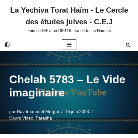
La Yechiva Torat Haïm - Le Cercle
Aller
des études juives - C.E.J
au
contenu
Fais de DIEU un DIEU Il fera de toi un Homme
Chelah 5783 – Le Vide
imaginaire
par
Rav Imanouel Mergui
16 juin 2023
Cours Video
,
Parasha