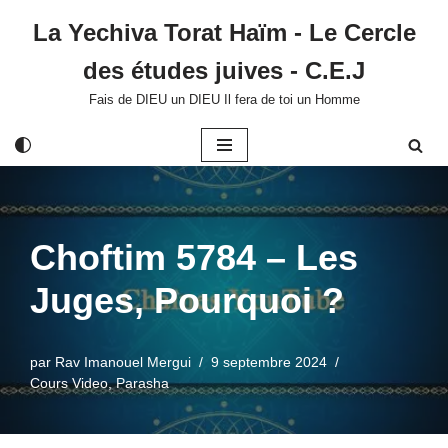
La Yechiva Torat Haïm - Le Cercle
Aller
des études juives - C.E.J
au
contenu
Fais de DIEU un DIEU Il fera de toi un Homme
Choftim 5784 – Les
Juges, Pourquoi ?
par
Rav Imanouel Mergui
9 septembre 2024
Cours Video
,
Parasha