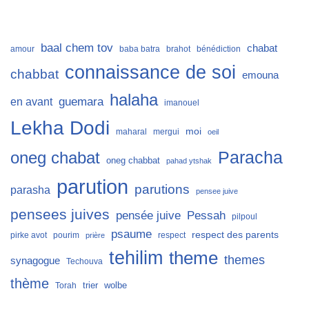
baal chem tov
chabat
amour
baba batra
brahot
bénédiction
connaissance de soi
chabbat
emouna
halaha
guemara
en avant
imanouel
Lekha Dodi
moi
maharal
mergui
oeil
Paracha
oneg chabat
oneg chabbat
pahad ytshak
parution
parutions
parasha
pensee juive
pensees juives
Pessah
pensée juive
pilpoul
psaume
respect des parents
pirke avot
pourim
respect
prière
tehilim
theme
themes
synagogue
Techouva
thème
trier
wolbe
Torah