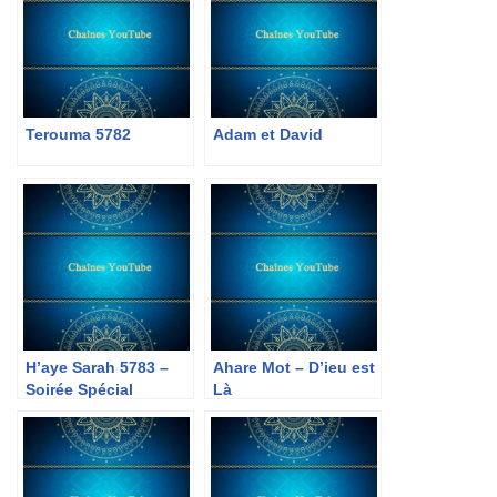
Terouma 5782
Adam et David
H’aye Sarah 5783 –
Ahare Mot – D’ieu est
Soirée Spécial
Là