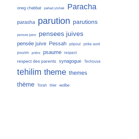
Paracha
oneg chabbat
pahad ytshak
parution
parutions
parasha
pensees juives
pensee juive
Pessah
pensée juive
pilpoul
pirke avot
psaume
pourim
respect
prière
respect des parents
synagogue
Techouva
tehilim
theme
themes
thème
trier
wolbe
Torah