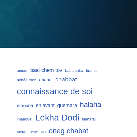
baal chem tov
amour
baba batra
brahot
chabbat
chabat
bénédiction
connaissance de soi
halaha
guemara
en avant
emouna
Lekha Dodi
imanouel
maharal
oneg chabat
moi
mergui
oeil