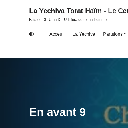
La Yechiva Torat Haïm - Le Cer
Aller
Fais de DIEU un DIEU Il fera de toi un Homme
au
contenu
Acceuil
La Yechiva
Parutions
En avant 9