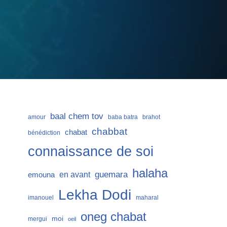
baal chem tov
amour
baba batra
brahot
chabbat
chabat
bénédiction
connaissance de soi
halaha
guemara
en avant
emouna
Lekha Dodi
imanouel
maharal
oneg chabat
moi
mergui
oeil