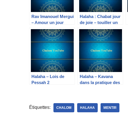
Rav Imanouel Mergui
Halaha : Chabat jour
– Amour un jour
de joie – touiller un
amour pour toujours
plat chabat
!
Halaha – Lois de
Halaha – Kavana
Pessah 2
dans la pratique des
Mistvots
Étiquettes:
CHALOM
HALAHA
MENTIR