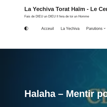
La Yechiva Torat Haïm - Le Cer
Aller
Fais de DIEU un DIEU Il fera de toi un Homme
au
contenu
Acceuil
La Yechiva
Parutions
Halaha – Mentir p