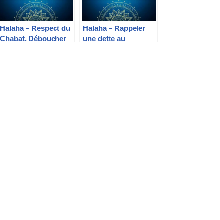
Halaha – Respect du
Halaha – Rappeler
Chabat. Déboucher
une dette au
une tuyauterie
créancier
Chabat