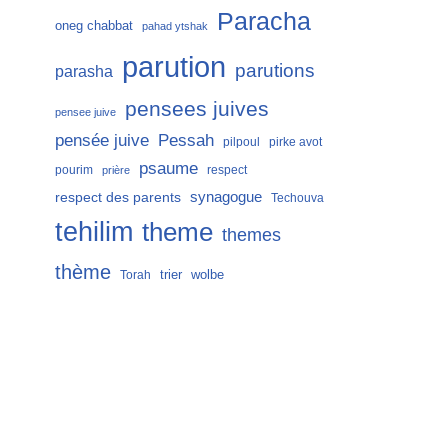
Paracha
oneg chabbat
pahad ytshak
parution
parutions
parasha
pensees juives
pensee juive
Pessah
pensée juive
pilpoul
pirke avot
psaume
pourim
respect
prière
respect des parents
synagogue
Techouva
tehilim
theme
themes
thème
trier
wolbe
Torah