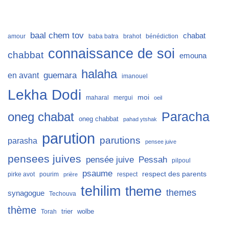
baal chem tov
chabat
amour
baba batra
brahot
bénédiction
connaissance de soi
chabbat
emouna
halaha
guemara
en avant
imanouel
Lekha Dodi
moi
maharal
mergui
oeil
Paracha
oneg chabat
oneg chabbat
pahad ytshak
parution
parutions
parasha
pensee juive
pensees juives
Pessah
pensée juive
pilpoul
psaume
respect des parents
pirke avot
pourim
respect
prière
tehilim
theme
themes
synagogue
Techouva
thème
trier
wolbe
Torah