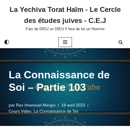
La Yechiva Torat Haïm - Le Cercle
Aller
des études juives - C.E.J
au
contenu
Fais de DIEU un DIEU Il fera de toi un Homme
La Connaissance de
Soi – Partie 103
par
Rav Imanouel Mergui
19 avril 2023
Cours Video
,
La Connaissance de Soi