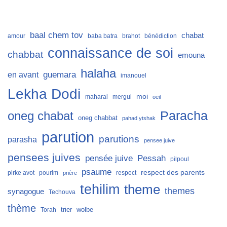
baal chem tov
chabat
amour
baba batra
brahot
bénédiction
connaissance de soi
chabbat
emouna
halaha
guemara
en avant
imanouel
Lekha Dodi
moi
maharal
mergui
oeil
Paracha
oneg chabat
oneg chabbat
pahad ytshak
parution
parutions
parasha
pensee juive
pensees juives
Pessah
pensée juive
pilpoul
psaume
respect des parents
pirke avot
pourim
respect
prière
tehilim
theme
themes
synagogue
Techouva
thème
trier
wolbe
Torah