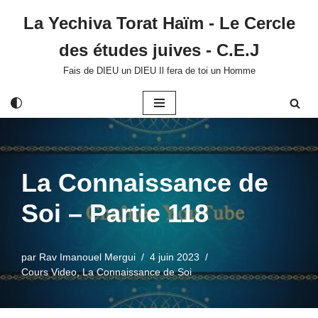
La Yechiva Torat Haïm - Le Cercle
Aller
des études juives - C.E.J
au
contenu
Fais de DIEU un DIEU Il fera de toi un Homme
La Connaissance de
Soi – Partie 118
par
Rav Imanouel Mergui
4 juin 2023
Cours Video
,
La Connaissance de Soi