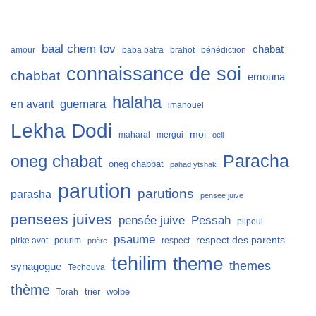
baal chem tov
chabat
amour
baba batra
brahot
bénédiction
connaissance de soi
chabbat
emouna
halaha
guemara
en avant
imanouel
Lekha Dodi
moi
maharal
mergui
oeil
Paracha
oneg chabat
oneg chabbat
pahad ytshak
parution
parutions
parasha
pensee juive
pensees juives
Pessah
pensée juive
pilpoul
psaume
respect des parents
pirke avot
pourim
respect
prière
tehilim
theme
themes
synagogue
Techouva
thème
trier
wolbe
Torah