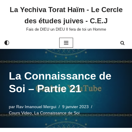
La Yechiva Torat Haïm - Le Cercle
Aller
des études juives - C.E.J
au
contenu
Fais de DIEU un DIEU Il fera de toi un Homme
La Connaissance de
Soi – Partie 21
par
Rav Imanouel Mergui
9 janvier 2023
Cours Video
,
La Connaissance de Soi