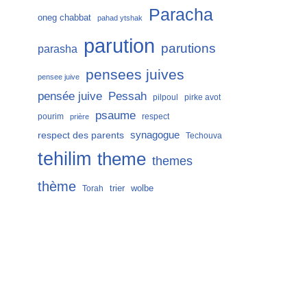
Paracha
oneg chabbat
pahad ytshak
parution
parutions
parasha
pensees juives
pensee juive
Pessah
pensée juive
pilpoul
pirke avot
psaume
pourim
respect
prière
respect des parents
synagogue
Techouva
tehilim
theme
themes
thème
trier
wolbe
Torah