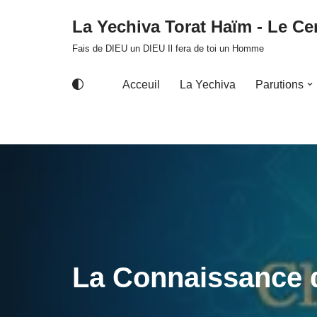
La Yechiva Torat Haïm - Le Cer
Aller
Fais de DIEU un DIEU Il fera de toi un Homme
au
contenu
Acceuil
La Yechiva
Parutions
La Connaissance d