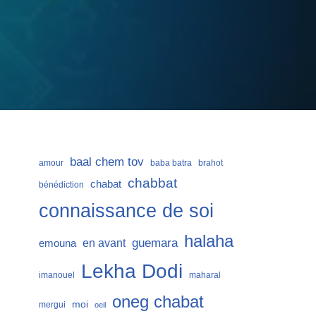
baal chem tov
amour
baba batra
brahot
chabbat
chabat
bénédiction
connaissance de soi
halaha
guemara
en avant
emouna
Lekha Dodi
imanouel
maharal
oneg chabat
moi
mergui
oeil