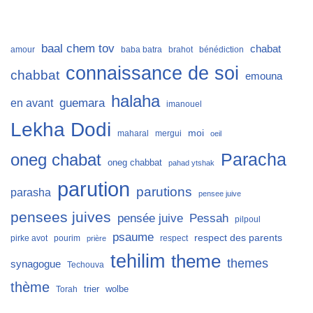
baal chem tov
chabat
amour
baba batra
brahot
bénédiction
connaissance de soi
chabbat
emouna
halaha
guemara
en avant
imanouel
Lekha Dodi
moi
maharal
mergui
oeil
Paracha
oneg chabat
oneg chabbat
pahad ytshak
parution
parutions
parasha
pensee juive
pensees juives
Pessah
pensée juive
pilpoul
psaume
respect des parents
pirke avot
pourim
respect
prière
tehilim
theme
themes
synagogue
Techouva
thème
trier
wolbe
Torah