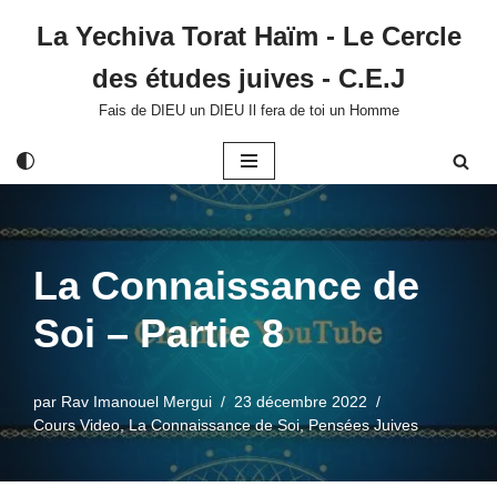
La Yechiva Torat Haïm - Le Cercle
Aller
des études juives - C.E.J
au
contenu
Fais de DIEU un DIEU Il fera de toi un Homme
La Connaissance de
Soi – Partie 8
par
Rav Imanouel Mergui
23 décembre 2022
Cours Video
,
La Connaissance de Soi
,
Pensées Juives