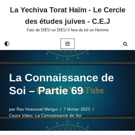
La Yechiva Torat Haïm - Le Cercle
Aller
des études juives - C.E.J
au
contenu
Fais de DIEU un DIEU Il fera de toi un Homme
La Connaissance de
Soi – Partie 69
par
Rav Imanouel Mergui
7 février 2023
Cours Video
,
La Connaissance de Soi