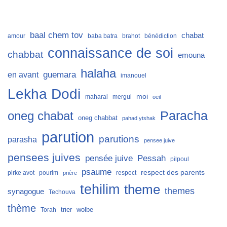
baal chem tov
chabat
amour
baba batra
brahot
bénédiction
connaissance de soi
chabbat
emouna
halaha
guemara
en avant
imanouel
Lekha Dodi
moi
maharal
mergui
oeil
Paracha
oneg chabat
oneg chabbat
pahad ytshak
parution
parutions
parasha
pensee juive
pensees juives
Pessah
pensée juive
pilpoul
psaume
respect des parents
pirke avot
pourim
respect
prière
tehilim
theme
themes
synagogue
Techouva
thème
trier
wolbe
Torah