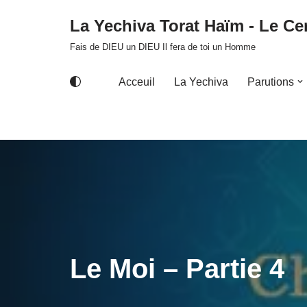
La Yechiva Torat Haïm - Le Cer
Aller
Fais de DIEU un DIEU Il fera de toi un Homme
au
contenu
Acceuil
La Yechiva
Parutions
Le Moi – Partie 4