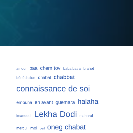
baal chem tov
amour
baba batra
brahot
chabbat
chabat
bénédiction
connaissance de soi
halaha
guemara
en avant
emouna
Lekha Dodi
imanouel
maharal
oneg chabat
moi
mergui
oeil