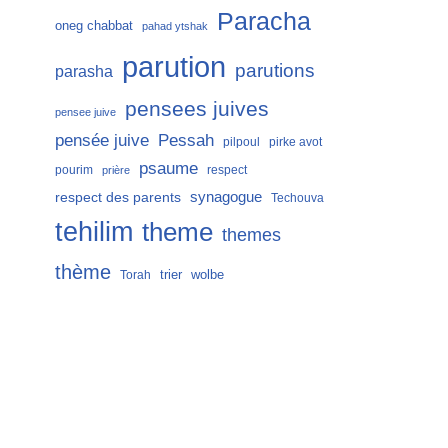
Paracha
oneg chabbat
pahad ytshak
parution
parutions
parasha
pensees juives
pensee juive
Pessah
pensée juive
pilpoul
pirke avot
psaume
pourim
respect
prière
respect des parents
synagogue
Techouva
tehilim
theme
themes
thème
trier
wolbe
Torah