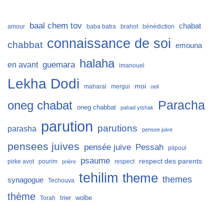
baal chem tov
chabat
amour
baba batra
brahot
bénédiction
connaissance de soi
chabbat
emouna
halaha
guemara
en avant
imanouel
Lekha Dodi
moi
maharal
mergui
oeil
Paracha
oneg chabat
oneg chabbat
pahad ytshak
parution
parutions
parasha
pensee juive
pensees juives
Pessah
pensée juive
pilpoul
psaume
respect des parents
pirke avot
pourim
respect
prière
tehilim
theme
themes
synagogue
Techouva
thème
trier
wolbe
Torah