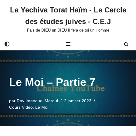
La Yechiva Torat Haïm - Le Cercle
Aller
des études juives - C.E.J
au
contenu
Fais de DIEU un DIEU Il fera de toi un Homme
Le Moi – Partie 7
par
Rav Imanouel Mergui
2 janvier 2023
Cours Video
,
Le Moi