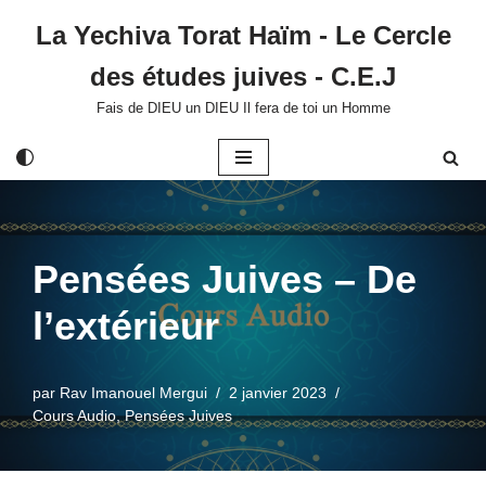
La Yechiva Torat Haïm - Le Cercle
Aller
des études juives - C.E.J
au
contenu
Fais de DIEU un DIEU Il fera de toi un Homme
Pensées Juives – De
l’extérieur
par
Rav Imanouel Mergui
2 janvier 2023
Cours Audio
,
Pensées Juives