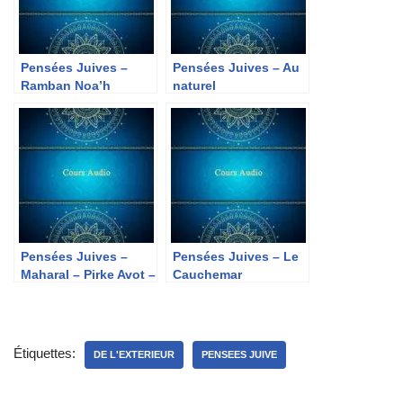
Pensées Juives –
Pensées Juives – Au
Ramban Noa’h
naturel
Pensées Juives –
Pensées Juives – Le
Maharal – Pirke Avot –
Cauchemar
Chapitre 1 Michna 10
et 11
Étiquettes:
DE L'EXTERIEUR
PENSEES JUIVE