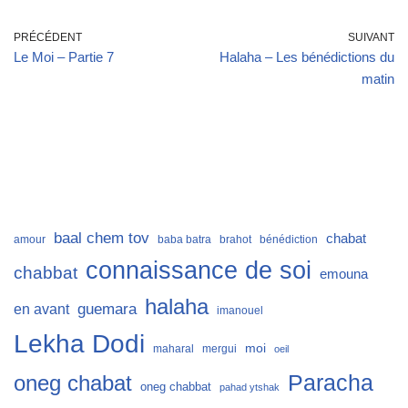
PRÉCÉDENT
SUIVANT
Le Moi – Partie 7
Halaha – Les bénédictions du
matin
baal chem tov
chabat
amour
baba batra
brahot
bénédiction
connaissance de soi
chabbat
emouna
halaha
guemara
en avant
imanouel
Lekha Dodi
moi
maharal
mergui
oeil
Paracha
oneg chabat
oneg chabbat
pahad ytshak