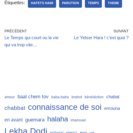
Étiquettes:
HAFETS HAIM
PARUTION
TEMPS
THEME
PRÉCÉDENT
SUIVANT
Le Temps qui court ou la vie
Le Yetser Hara ! c’est quoi ?
qui va trop vite…
baal chem tov
chabat
amour
baba batra
brahot
bénédiction
connaissance de soi
chabbat
emouna
halaha
guemara
en avant
imanouel
Lekha Dodi
moi
maharal
mergui
oeil