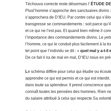
Téchouva correcte reste désormais l’
ÉTUDE DE
Plusl’homme s’approche des sanctuaires divins : l
s’approchera de D’IEU. Par contre celui qui s’élo
transgresse se commandements : soit parce qu’il s’
et ce qui ne l’est pas. Et quand bien même il connaî
l’importance des commandements divins. Le
yet
l’homme, ce qui le conduit plus facilement à la t
tel point que l’individu se dit : «
quel mal y a-t-il
De ce fait il ira de mal en mal, D’IEU nous en pré
L
e schéma diffère pour celui qui étudie ou écout
apprendre ce qui est permis et ce qui est interdit
dans toute sa splendeur. Il prend conscience que n
connaît toutes les pensées des hommes. Rien n
du salaire attribué à celui qui respecte Sa volonté