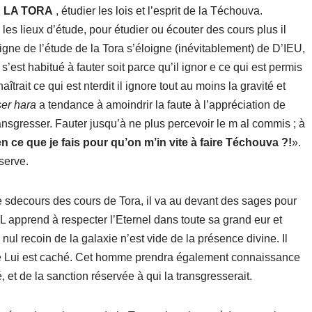
 LA TORA
, étudier les lois et l’esprit de la Téchouva.
es lieux d’étude, pour étudier ou écouter des cours plus il
igne de l’étude de la Tora s’éloigne (inévitablement) de D’IEU,
est habitué à fauter soit parce qu’il ignor e ce qui est permis
trait ce qui est nterdit il ignore tout au moins la gravité et
ser hara
a tendance à amoindrir la faute à l’appréciation de
ransgresser. Fauter jusqu’à ne plus percevoir le m al commis ; à
 en ce que je fais pour qu’on m’in vite à faire Téchouva ?!
».
serve.
e sdecours des cours de Tora, il va au devant des sages pour
. L apprend à respecter l’Eternel dans toute sa grand eur et
ul recoin de la galaxie n’est vide de la présence divine. Il
e Lui est caché. Cet homme prendra également connaissance
, et de la sanction réservée à qui la transgresserait.