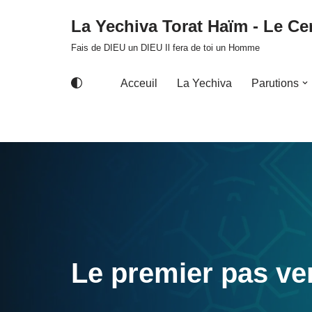
La Yechiva Torat Haïm - Le Cer
Aller
Fais de DIEU un DIEU Il fera de toi un Homme
au
contenu
Acceuil
La Yechiva
Parutions
Le premier pas ve