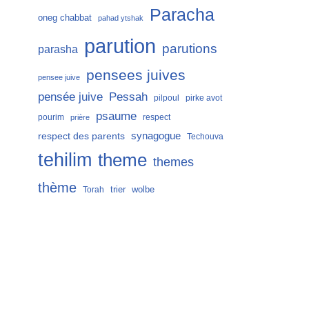
Paracha
oneg chabbat
pahad ytshak
parution
parutions
parasha
pensees juives
pensee juive
Pessah
pensée juive
pilpoul
pirke avot
psaume
pourim
respect
prière
respect des parents
synagogue
Techouva
tehilim
theme
themes
thème
trier
wolbe
Torah