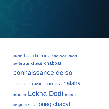
baal chem tov
amour
baba batra
brahot
chabbat
chabat
bénédiction
connaissance de soi
halaha
guemara
en avant
emouna
Lekha Dodi
imanouel
maharal
oneg chabat
moi
mergui
oeil