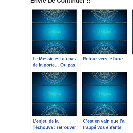
Envie De Continuer !!
Le Messie est au pas
Retour vers le futur
de la porte… Ou pas
!
L’enjeu de la
C’est en vain que j’ai
Téchouva : retrouver
frappé vos enfants,